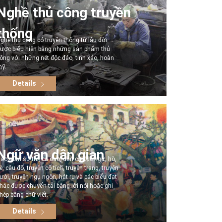
Nghề thủ công truyền
thống
ghề thủ công có truyền thống từ lâu đời
ược biểu hiện bằng những sản phẩm thủ
ông với những nét độc đáo, tinh xảo, hoàn
ỹ.
Details
Ngữ văn dân gian
ao gồm sử thi, ca dao, dân ca, tục ngữ, hò,
è, câu đố, truyện cổ tích, truyện trạng, truyện
ười, truyện ngụ ngôn, hát ru và các biểu đạt
hác được chuyển tải bằng lời nói hoặc ghi
hép bằng chữ viết.
Details