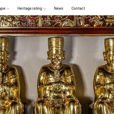
type
Heritage rating
News
Contact