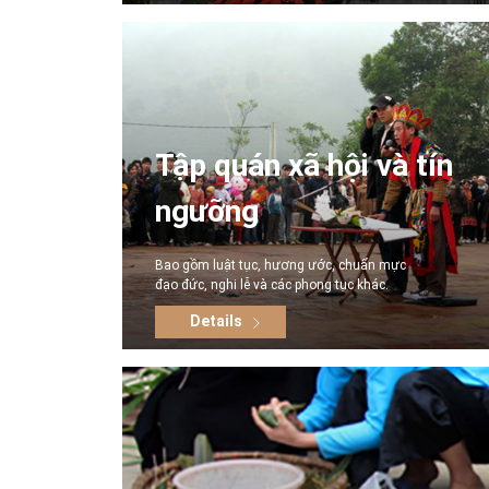
Tập quán xã hội và tín
ngưỡng
Bao gồm luật tục, hương ước, chuẩn mực
đạo đức, nghi lễ và các phong tục khác.
Details