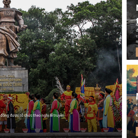
N
đ
c
m
B
v
c
 đồng được tổ chức theo nghi lễ truyền
k
c